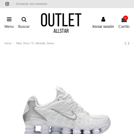
Contacte con nosotros
0
Menu
Buscar
Iniciar sesión
Carrito
Inicio
Nike Shox TL Metallic Silver