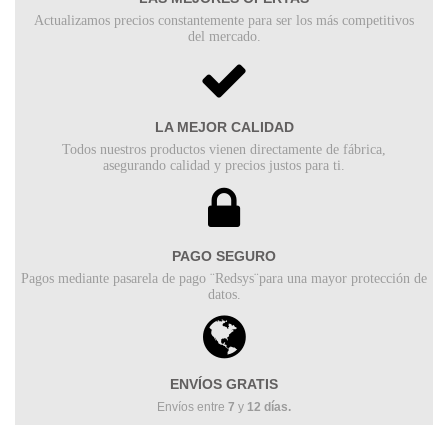
Actualizamos precios constantemente
para ser los más competitivos
del
mercado.
LA MEJOR CALIDAD
Todos nuestros productos vienen
directamente de fábrica,
asegurando
calidad y precios justos para ti.
PAGO SEGURO
Pagos mediante pasarela de pago ¨Redsys¨
para una mayor protección de
datos.
ENVÍOS GRATIS
Envíos entre
7
y
12 días.