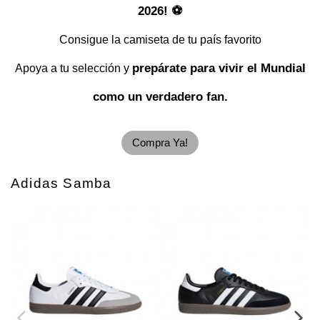
2026! ⚽
Consigue la camiseta de tu país favorito
prepárate para vivir el Mundial
Apoya a tu selección y
como un verdadero fan.
Compra Ya!
Adidas Samba
-56,00 €
-56,00 €
-