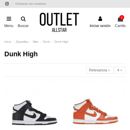
Contacte con nosotros
0
Menu
Buscar
Iniciar sesión
Carrito
Inicio
Zapatillas
Nike
Dunk
Dunk High
Dunk High
Relevancia
4
-55,00 €
-55,00 €