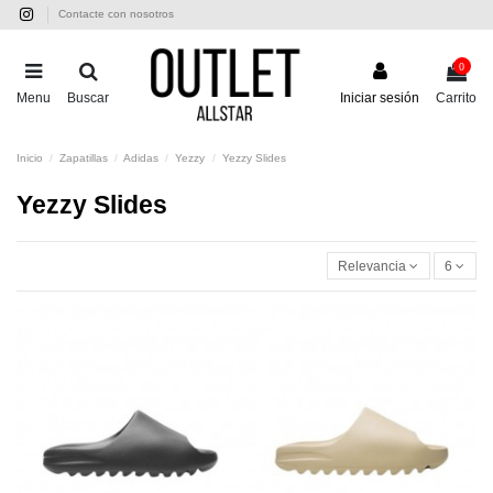
Contacte con nosotros
0
Menu
Buscar
Iniciar sesión
Carrito
Inicio
Zapatillas
Adidas
Yezzy
Yezzy Slides
Yezzy Slides
Relevancia
6
-50%
-50%