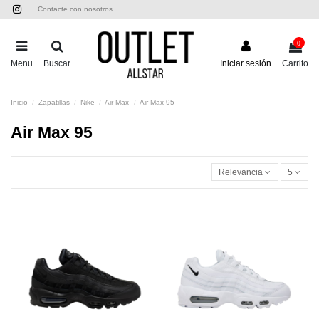
Contacte con nosotros
0
Menu
Buscar
Iniciar sesión
Carrito
Inicio
Zapatillas
Nike
Air Max
Air Max 95
Air Max 95
Relevancia
5
-50%
-50%