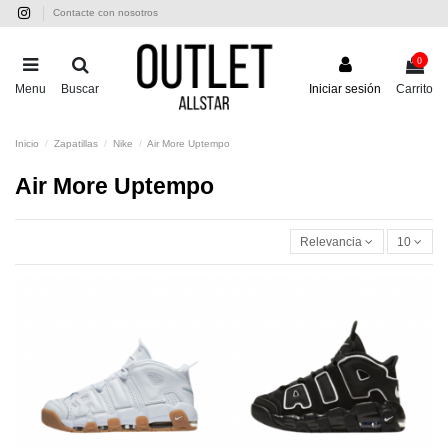
Contacte con nosotros
0
Menu
Buscar
Iniciar sesión
Carrito
Inicio
Zapatillas
Nike
Air More Uptempo
Air More Uptempo
Relevancia
10
-75,00 €
-75,00 €