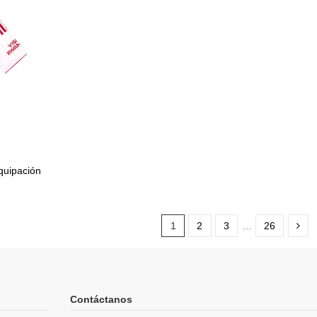
quipación
1
2
3
…
26
Contáctanos