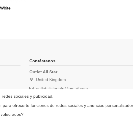
White
Contáctanos
Outlet All Star
United Kingdom
outletallstarinfo@gmail.com
 redes sociales y publicidad.
Contacta con nosotros a través de nuestro Email o Ins
nuestro equipo de atención al cliente en la mayor brev
zan para ofrecerte funciones de redes sociales y anuncios personalizado
nvolucrados?