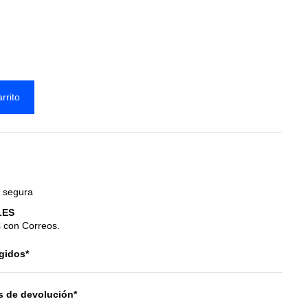
rrito
 segura
LES
s con Correos.
gidos*
s de devolución*