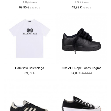
1 Opiniones
1 Opiniones
69,95 €
49,99 €
139,90 €
79,99 €
-55,90 €
Camiseta Balenciaga
Nike AF1 Rope Laces Negras
39,99 €
64,00 €
119,90 €
-56,00 €
-40%