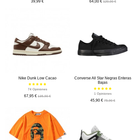
39,99 €
64,00 €
120,00 €
-67,95 €
-30,00 €
Nike Dunk Low Cacao
Converse All Star Negras Enteras
Bajas
74 Opiniones
1 Opiniones
67,95 €
135,90 €
45,90 €
75,90 €
-50%