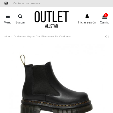
Contacte con nosotros
0
Menu
Buscar
Iniciar sesión
Carrito
Inicio
Dr.Martens Negras Con Plataforma Sin Cordones
-70,00 €