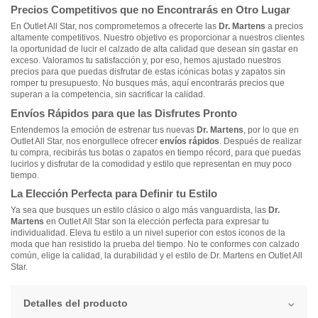
Precios Competitivos que no Encontrarás en Otro Lugar
En Outlet All Star, nos comprometemos a ofrecerte las
Dr. Martens
a precios
altamente competitivos. Nuestro objetivo es proporcionar a nuestros clientes
la oportunidad de lucir el calzado de alta calidad que desean sin gastar en
exceso. Valoramos tu satisfacción y, por eso, hemos ajustado nuestros
precios para que puedas disfrutar de estas icónicas botas y zapatos sin
romper tu presupuesto. No busques más, aquí encontrarás precios que
superan a la competencia, sin sacrificar la calidad.
Envíos Rápidos para que las Disfrutes Pronto
Entendemos la emoción de estrenar tus nuevas
Dr. Martens
, por lo que en
Outlet All Star, nos enorgullece ofrecer
envíos rápidos
. Después de realizar
tu compra, recibirás tus botas o zapatos en tiempo récord, para que puedas
lucirlos y disfrutar de la comodidad y estilo que representan en muy poco
tiempo.
La Elección Perfecta para Definir tu Estilo
Ya sea que busques un estilo clásico o algo más vanguardista, las
Dr.
Martens
en Outlet All Star son la elección perfecta para expresar tu
individualidad. Eleva tu estilo a un nivel superior con estos iconos de la
moda que han resistido la prueba del tiempo. No te conformes con calzado
común, elige la calidad, la durabilidad y el estilo de Dr. Martens en Outlet All
Star.
Detalles del producto