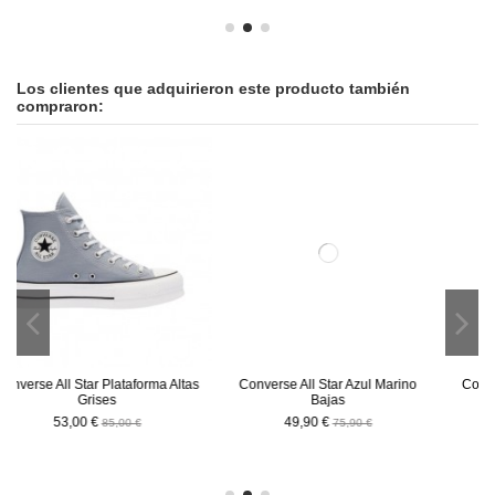
Los clientes que adquirieron este producto también
compraron:
-26,00 €
-26,00 €
ma Altas
Converse All Star Azul Marino
Converse All Star Blancas Baj
Bajas
49,90 €
75,90 €
49,90 €
75,90 €