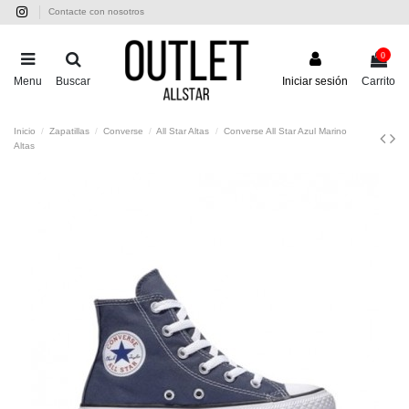
Contacte con nosotros
0
Menu
Buscar
Iniciar sesión
Carrito
Inicio
Zapatillas
Converse
All Star Altas
Converse All Star Azul Marino
Altas
-30,00 €